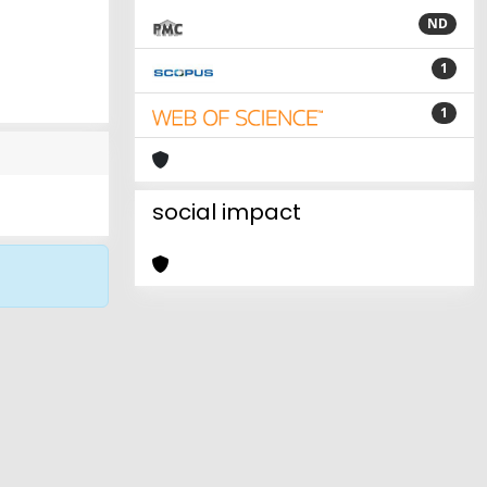
ND
1
1
social impact