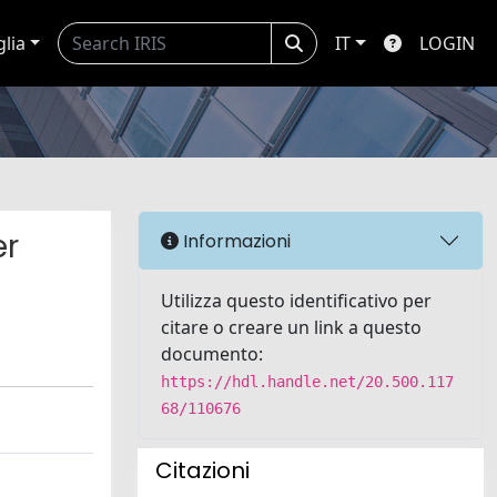
glia
IT
LOGIN
er
Informazioni
Utilizza questo identificativo per
citare o creare un link a questo
documento:
https://hdl.handle.net/20.500.117
68/110676
Citazioni