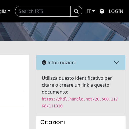
glia
IT
LOGIN
Informazioni
Utilizza questo identificativo per
citare o creare un link a questo
documento:
https://hdl.handle.net/20.500.117
68/111310
Citazioni