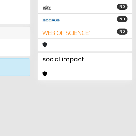
ND
ND
ND
social impact