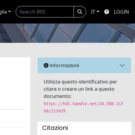
glia
IT
LOGIN
Informazioni
Utilizza questo identificativo per
citare o creare un link a questo
documento:
https://hdl.handle.net/20.500.117
68/111429
Citazioni