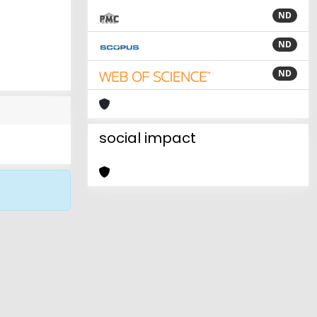
ND
ND
ND
social impact