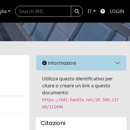
glia
IT
LOGIN
Informazioni
Utilizza questo identificativo per
citare o creare un link a questo
documento:
https://hdl.handle.net/20.500.117
68/111446
Citazioni