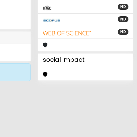
ND
ND
ND
social impact