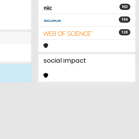
ND
194
128
social impact