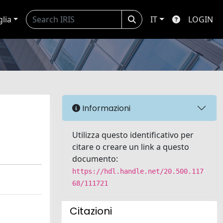
glia
IT
LOGIN
Informazioni
Utilizza questo identificativo per
citare o creare un link a questo
documento:
https://hdl.handle.net/20.500.117
68/111721
Citazioni