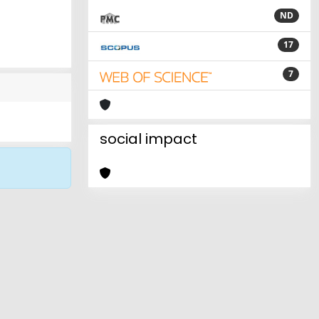
ND
17
7
social impact