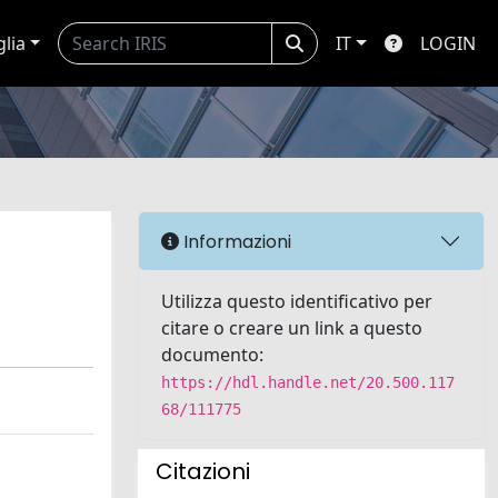
glia
IT
LOGIN
Informazioni
Utilizza questo identificativo per
citare o creare un link a questo
documento:
https://hdl.handle.net/20.500.117
68/111775
Citazioni