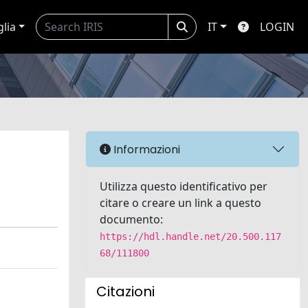
glia
IT
LOGIN
Informazioni
Utilizza questo identificativo per
citare o creare un link a questo
documento:
https://hdl.handle.net/20.500.117
68/111800
Citazioni