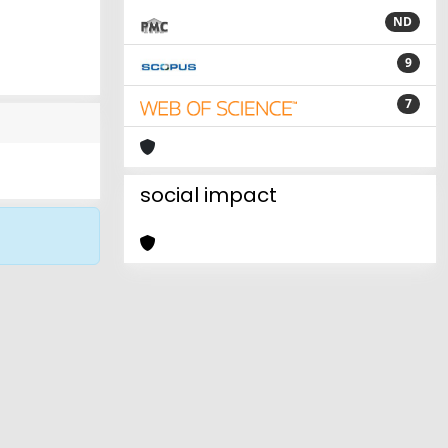
ND
9
7
social impact