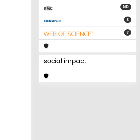
ND
8
7
social impact