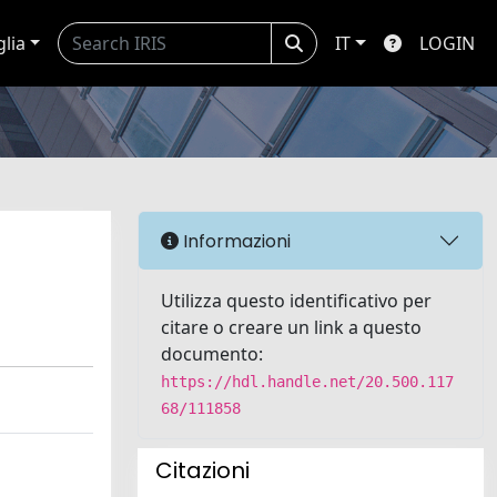
glia
IT
LOGIN
Informazioni
Utilizza questo identificativo per
citare o creare un link a questo
documento:
https://hdl.handle.net/20.500.117
68/111858
Citazioni