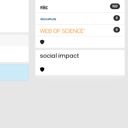
ND
0
0
social impact