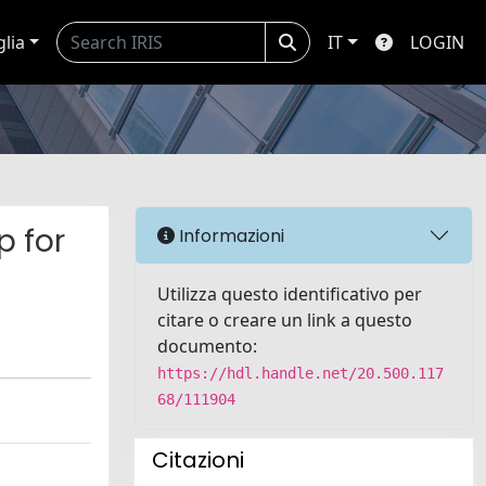
glia
IT
LOGIN
p for
Informazioni
Utilizza questo identificativo per
citare o creare un link a questo
documento:
https://hdl.handle.net/20.500.117
68/111904
Citazioni