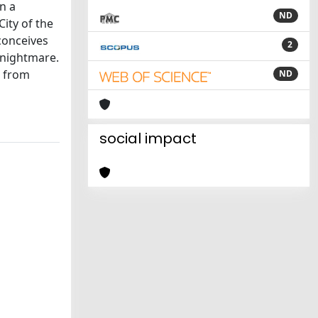
n a
ND
ity of the
 conceives
2
 nightmare.
s from
ND
social impact