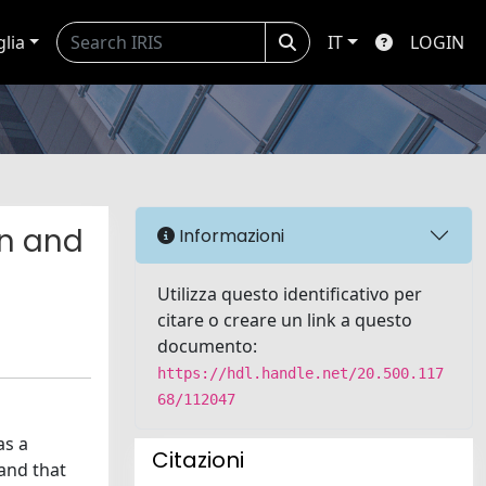
glia
IT
LOGIN
on and
Informazioni
Utilizza questo identificativo per
citare o creare un link a questo
documento:
https://hdl.handle.net/20.500.117
68/112047
as a
Citazioni
and that