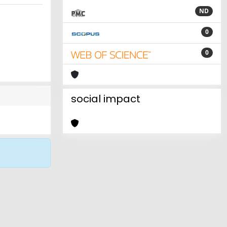
ND
0
0
social impact