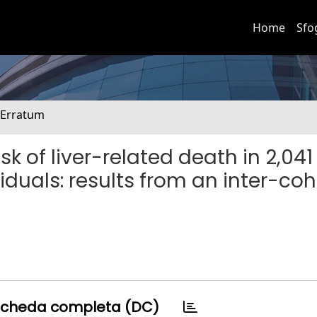
Home
Sfo
. Erratum
k of liver-related death in 2,041
duals: results from an inter-coh
cheda completa (DC)