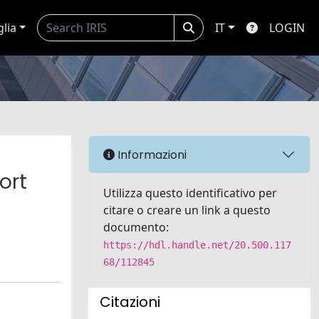
glia
IT
LOGIN
Informazioni
ort
Utilizza questo identificativo per
citare o creare un link a questo
documento:
https://hdl.handle.net/20.500.117
68/112845
Citazioni