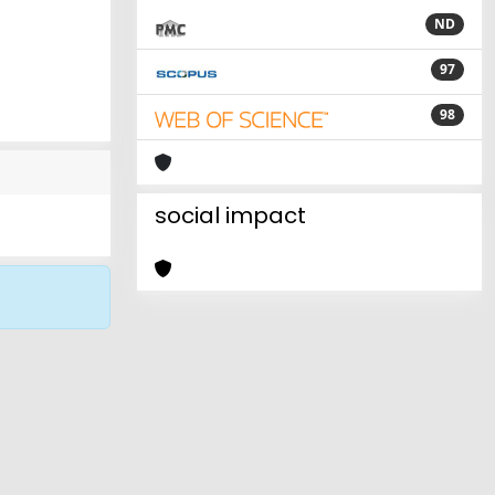
ND
97
98
social impact