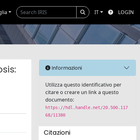
glia
IT
LOGIN
sis:
Informazioni
Utilizza questo identificativo per
citare o creare un link a questo
documento:
https://hdl.handle.net/20.500.117
68/11380
Citazioni