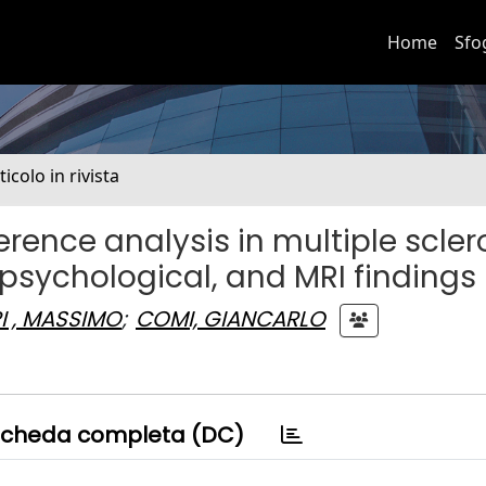
Home
Sfo
ticolo in rivista
ence analysis in multiple sclero
ropsychological, and MRI findings
PI , MASSIMO
;
COMI, GIANCARLO
cheda completa (DC)