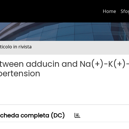
Home
Sfo
ticolo in rivista
between adducin and Na(+)-K(+)
pertension
cheda completa (DC)