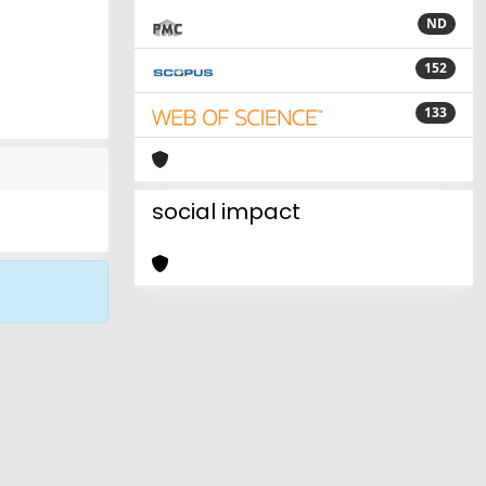
ND
152
133
social impact