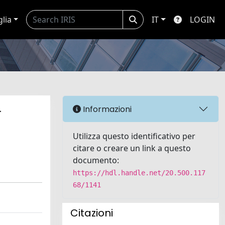
glia
IT
LOGIN
-
Informazioni
Utilizza questo identificativo per
citare o creare un link a questo
documento:
https://hdl.handle.net/20.500.117
68/1141
Citazioni