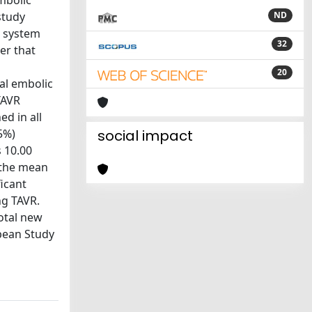
mbolic
study
ND
n system
32
er that
20
al embolic
TAVR
d in all
5%)
social impact
 10.00
d the mean
icant
ng TAVR.
total new
opean Study