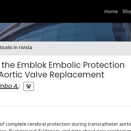
Home
Sfo
ticolo in rivista
 the Emblok Embolic Protection
Aortic Valve Replacement
mbo A.
;
y of complete cerebral protection during transcatheter aorti