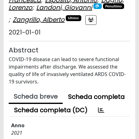
Francesca
;
Esposito, Antonio
;
Dagna,
Lorenzo
;
Landoni, Giovanni
Penultimo
;
Zangrillo, Alberto
Ultimo
2021-01-01
Abstract
COVID-19 disease can lead to severe functional
impairments after discharge. We assessed the
quality of life of invasively ventilated ARDS COVID-
19 survivors.
Scheda breve
Scheda completa
Scheda completa (DC)
Anno
2021