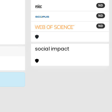
ND
ND
ND
social impact