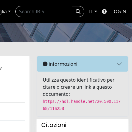
glia
IT
LOGIN
,
Informazioni
Utilizza questo identificativo per
citare o creare un link a questo
documento:
https://hdl.handle.net/20.500.117
68/116258
Citazioni