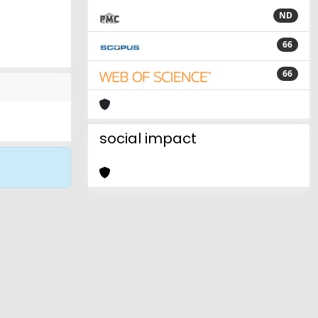
ND
66
66
social impact