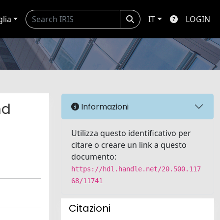
glia
IT
LOGIN
nd
Informazioni
Utilizza questo identificativo per
citare o creare un link a questo
documento:
https://hdl.handle.net/20.500.117
68/11741
Citazioni