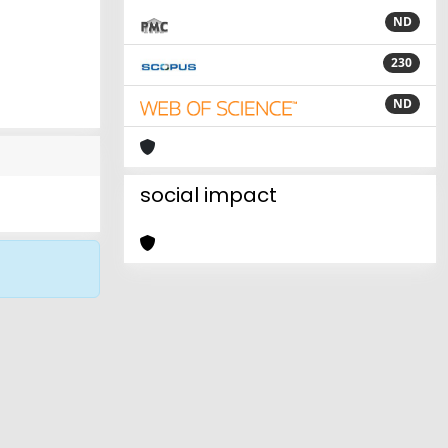
ND
230
ND
social impact