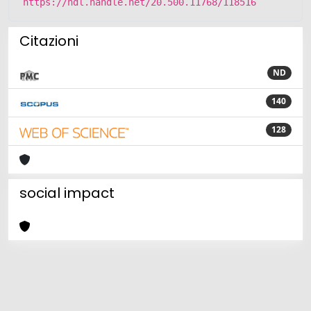
https://hdl.handle.net/20.500.11768/118516
Citazioni
ND
140
128
social impact
Powered by
IRIS
-
about IRIS
-