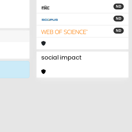
ND
ND
ND
social impact