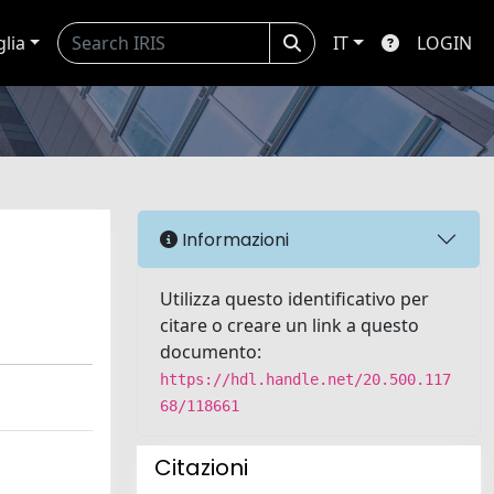
glia
IT
LOGIN
Informazioni
Utilizza questo identificativo per
citare o creare un link a questo
documento:
https://hdl.handle.net/20.500.117
68/118661
Citazioni