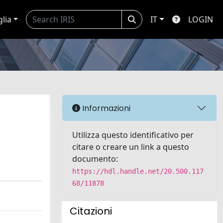
glia
IT
LOGIN
Informazioni
Utilizza questo identificativo per
citare o creare un link a questo
documento:
https://hdl.handle.net/20.500.117
68/11878
Citazioni