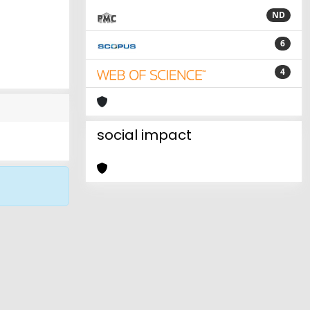
ND
6
4
social impact