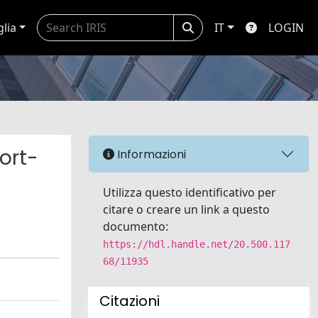
glia
IT
LOGIN
hort-
Informazioni
Utilizza questo identificativo per
citare o creare un link a questo
documento:
https://hdl.handle.net/20.500.117
68/11935
Citazioni