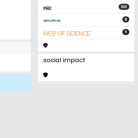
ND
0
1
social impact