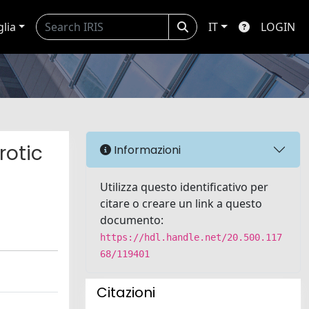
glia
IT
LOGIN
rotic
Informazioni
Utilizza questo identificativo per
citare o creare un link a questo
documento:
https://hdl.handle.net/20.500.117
68/119401
Citazioni