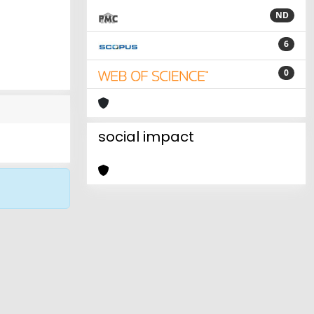
ND
6
0
social impact