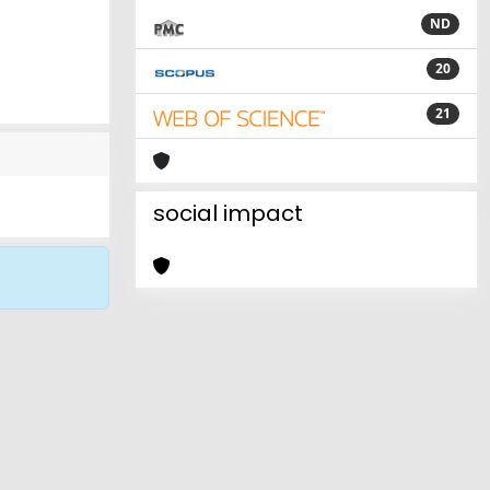
ND
20
21
social impact