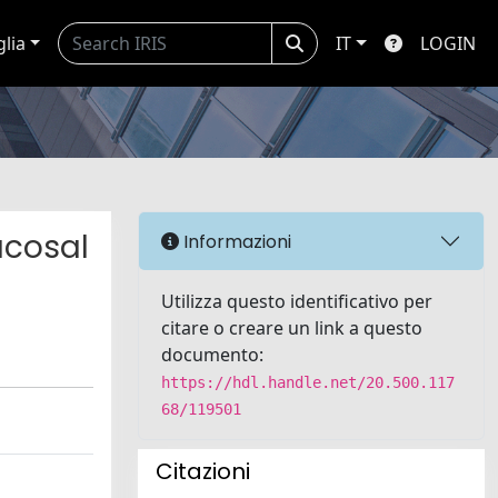
glia
IT
LOGIN
ucosal
Informazioni
Utilizza questo identificativo per
citare o creare un link a questo
documento:
https://hdl.handle.net/20.500.117
68/119501
Citazioni