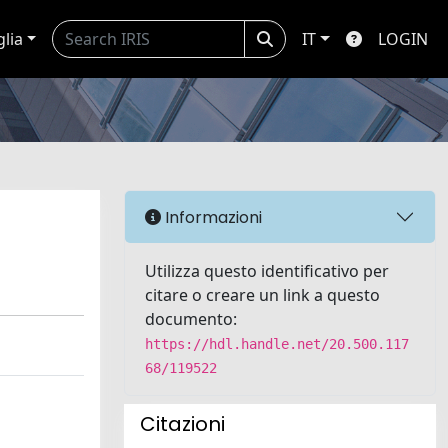
glia
IT
LOGIN
Informazioni
Utilizza questo identificativo per
citare o creare un link a questo
documento:
https://hdl.handle.net/20.500.117
68/119522
Citazioni