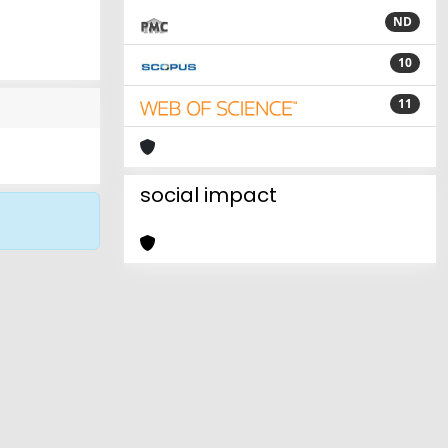
ND
10
11
social impact