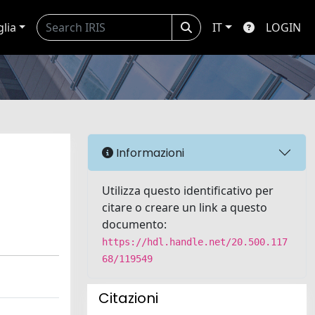
glia
IT
LOGIN
Informazioni
Utilizza questo identificativo per
citare o creare un link a questo
documento:
https://hdl.handle.net/20.500.117
68/119549
Citazioni