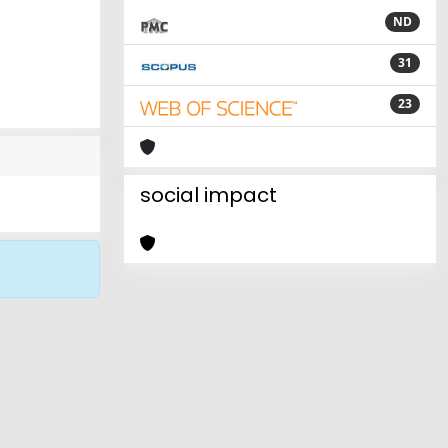
ND
31
23
social impact