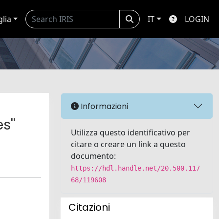
glia
IT
LOGIN
Informazioni
s''
Utilizza questo identificativo per
citare o creare un link a questo
documento:
https://hdl.handle.net/20.500.117
68/119608
Citazioni