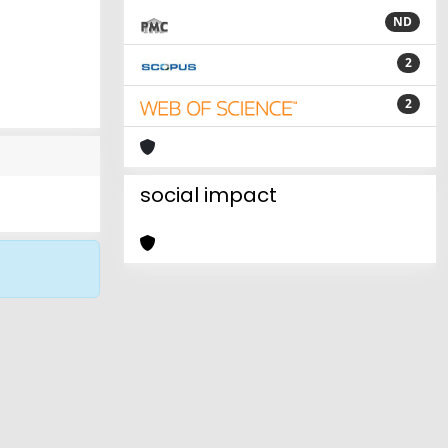
ND
2
2
social impact