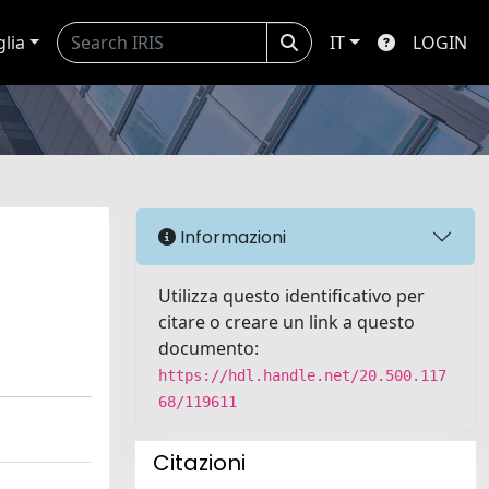
glia
IT
LOGIN
Informazioni
Utilizza questo identificativo per
citare o creare un link a questo
documento:
https://hdl.handle.net/20.500.117
68/119611
Citazioni