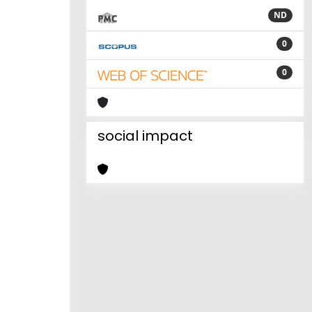
ND
0
0
social impact