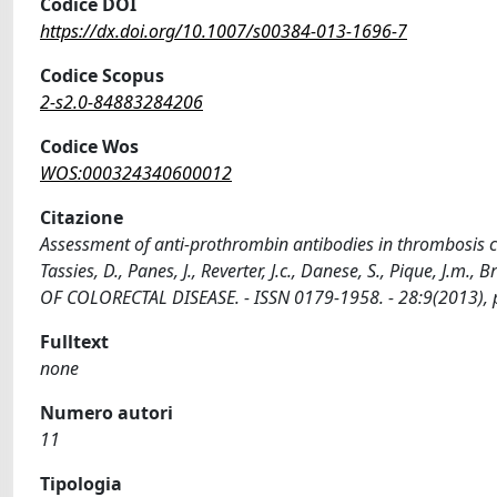
Codice DOI
https://dx.doi.org/10.1007/s00384-013-1696-7
Codice Scopus
2-s2.0-84883284206
Codice Wos
WOS:000324340600012
Citazione
Assessment of anti-prothrombin antibodies in thrombosis co
Tassies, D., Panes, J., Reverter, J.c., Danese, S., Pique, J.m
OF COLORECTAL DISEASE. - ISSN 0179-1958. - 28:9(2013),
Fulltext
none
Numero autori
11
Tipologia