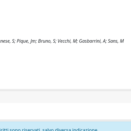
Danese, S; Pique, Jm; Bruno, S; Vecchi, M; Gasbarrini, A; Sans, M
ritti sono riservati, salvo diversa indicazione.