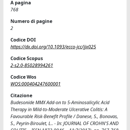
A pagina
768
Numero di pagine
2
Codice DOI
https://dx.doi.org/10.1093/ecco-jcc/jjx025
Codice Scopus
2-s2.0-85028994261
Codice Wos
WOS:000404247600001
Citazione
Budesonide MMX Add-on to 5-Aminosalicylic Acid
Therapy in Mild-to-Moderate Ulcerative Colitis: A
Favourable Risk-Benefit Profile / Danese, S., Bonovas,
S., Peyrin-Biroulet, L.. - In: JOURNAL OF CROHN'S AND