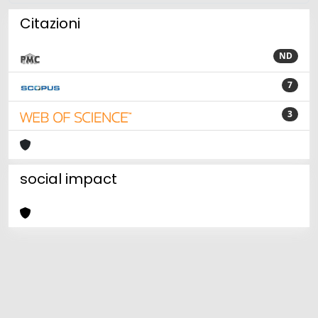
Citazioni
ND
7
3
social impact
Powered by
IRIS
-
about IRIS
-
Utilizzo dei cookie
Copyright © 2026