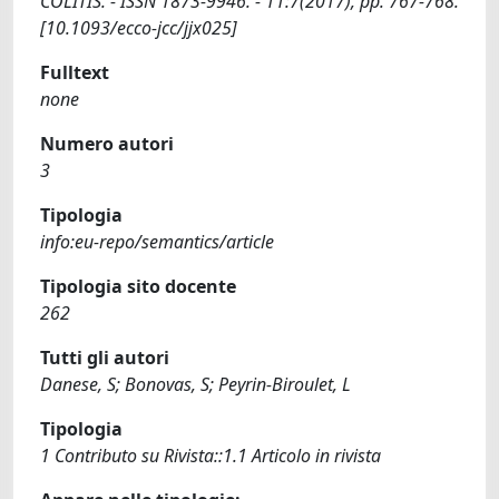
COLITIS. - ISSN 1873-9946. - 11:7(2017), pp. 767-768.
[10.1093/ecco-jcc/jjx025]
Fulltext
none
Numero autori
3
Tipologia
info:eu-repo/semantics/article
Tipologia sito docente
262
Tutti gli autori
Danese, S; Bonovas, S; Peyrin-Biroulet, L
Tipologia
1 Contributo su Rivista::1.1 Articolo in rivista