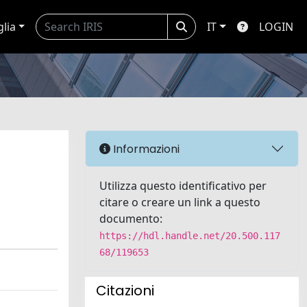
glia
IT
LOGIN
Informazioni
Utilizza questo identificativo per
citare o creare un link a questo
documento:
https://hdl.handle.net/20.500.117
68/119653
Citazioni