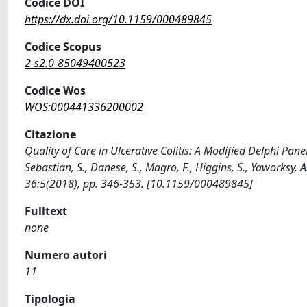
Codice DOI
https://dx.doi.org/10.1159/000489845
Codice Scopus
2-s2.0-85049400523
Codice Wos
WOS:000441336200002
Citazione
Quality of Care in Ulcerative Colitis: A Modified Delphi Panel
Sebastian, S., Danese, S., Magro, F., Higgins, S., Yaworksy, 
36:5(2018), pp. 346-353. [10.1159/000489845]
Fulltext
none
Numero autori
11
Tipologia