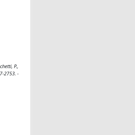
hetti, P.,
57-2753. -