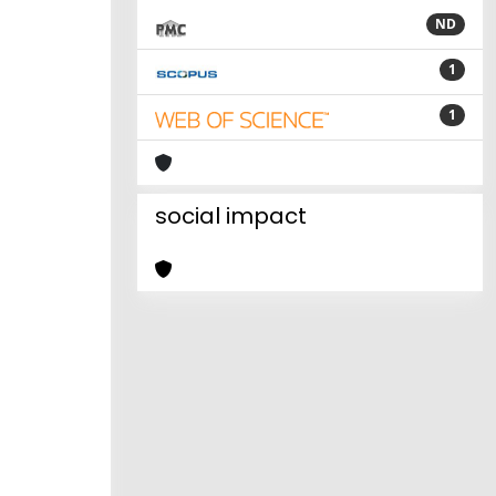
ND
1
1
social impact