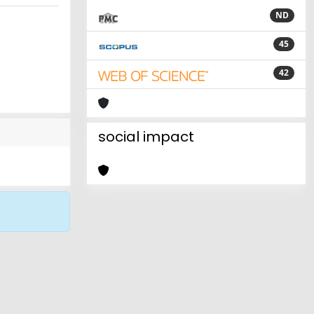
ND
45
42
social impact