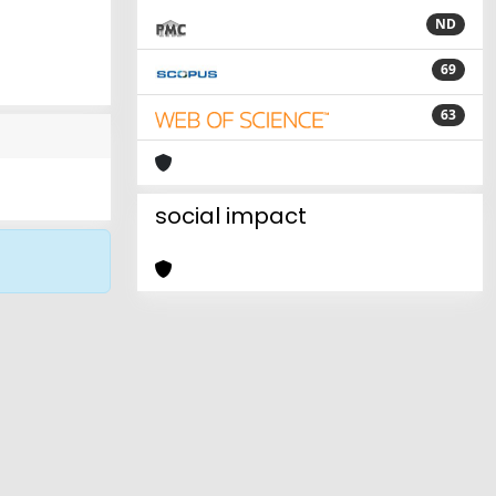
ND
69
63
social impact