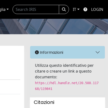
glia
IT
LOGIN
Informazioni
Utilizza questo identificativo per
citare o creare un link a questo
documento:
https://hdl.handle.net/20.500.117
68/119841
Citazioni