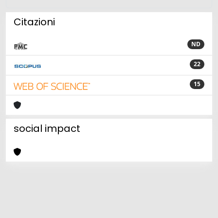
Citazioni
ND
22
15
social impact
Powered by
IRIS
-
about IRIS
-