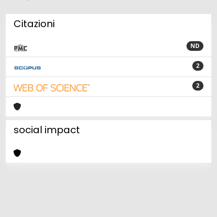
Citazioni
ND
2
2
social impact
Powered by
IRIS
-
about IRIS
-