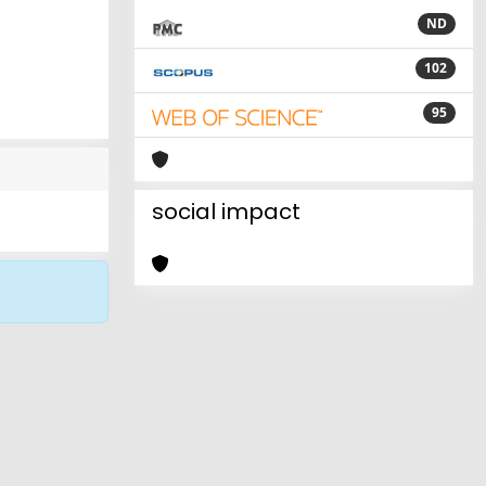
ND
102
95
social impact