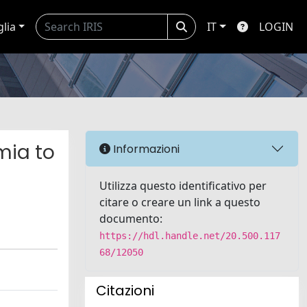
glia
IT
LOGIN
mia to
Informazioni
Utilizza questo identificativo per
citare o creare un link a questo
documento:
https://hdl.handle.net/20.500.117
68/12050
Citazioni