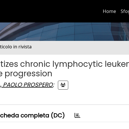
Home
Sfo
ticolo in rivista
izes chronic lymphocytic leuke
e progression
, PAOLO PROSPERO
;
cheda completa (DC)