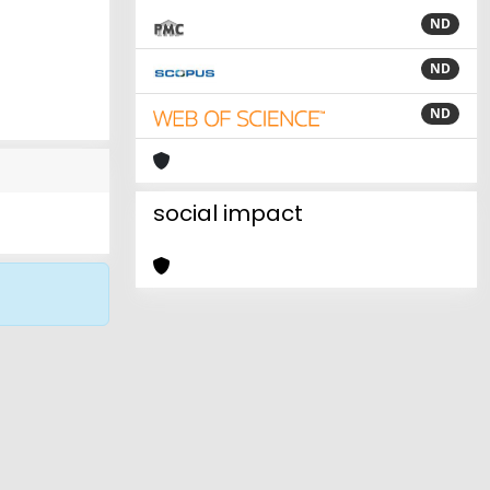
ND
ND
ND
social impact