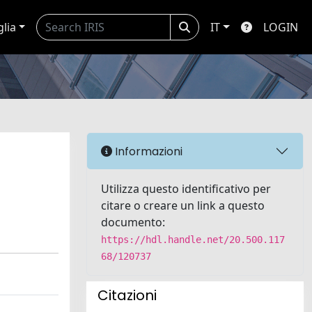
glia
IT
LOGIN
Informazioni
Utilizza questo identificativo per
citare o creare un link a questo
documento:
https://hdl.handle.net/20.500.117
68/120737
Citazioni