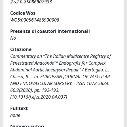
2-s2.0-85086907933
Codice Wos
WOS:000561486900008
Presenza di coautori internazionali
No
Citazione
Commentary on “The Italian Multicentre Registry of
Fenestrated Anaconda™ Endografts for Complex
Abdominal Aortic Aneurysm Repair” / Bertoglio, L.,
Chiesa, R.. - In: EUROPEAN JOURNAL OF VASCULAR
AND ENDOVASCULAR SURGERY. - ISSN 1078-5884. -
60:2(2020), pp. 192-193.
[10.1016/j.ejvs.2020.04.037]
Fulltext
none
Numero autori