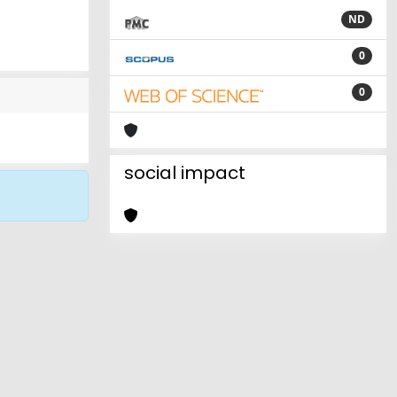
ND
0
0
social impact