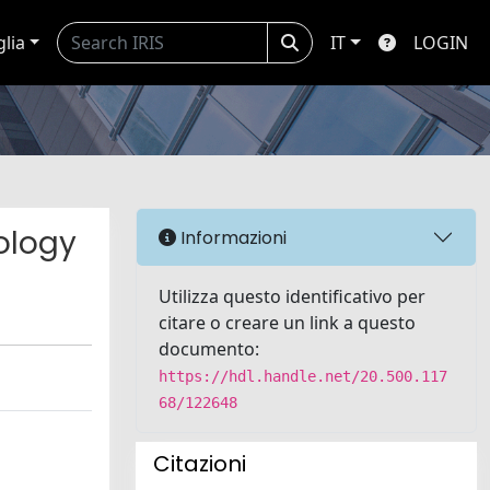
glia
IT
LOGIN
ology
Informazioni
Utilizza questo identificativo per
citare o creare un link a questo
documento:
https://hdl.handle.net/20.500.117
68/122648
Citazioni