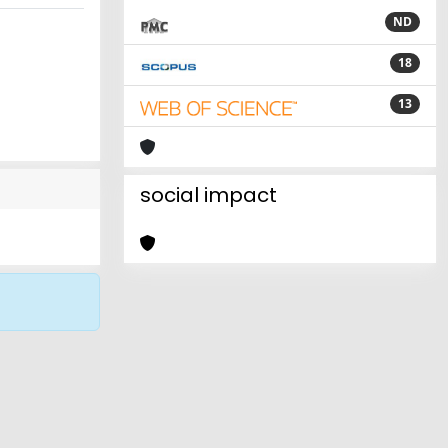
ND
18
13
social impact