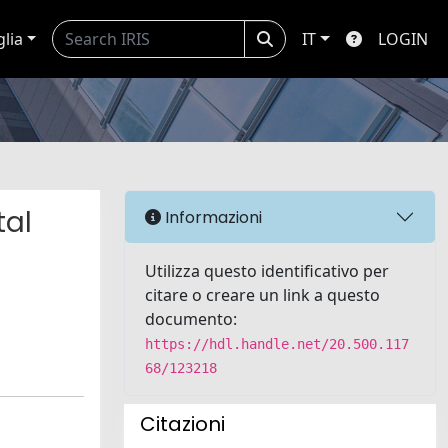
glia
IT
LOGIN
tal
Informazioni
Utilizza questo identificativo per
citare o creare un link a questo
documento:
https://hdl.handle.net/20.500.117
68/123218
Citazioni