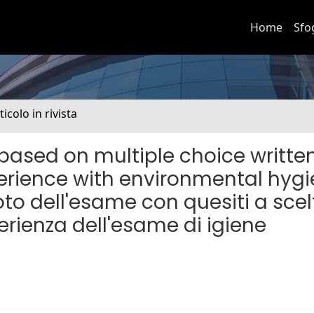
Home
Sfo
ticolo in rivista
ased on multiple choice written
perience with environmental hyg
to dell'esame con quesiti a scel
perienza dell'esame di igiene