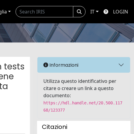
glia
IT
LOGIN
 tests
Informazioni
iene
Utilizza questo identificativo per
ta
citare o creare un link a questo
documento:
https://hdl.handle.net/20.500.117
68/123377
Citazioni