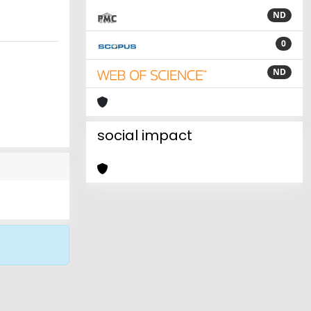
ND
0
ND
social impact