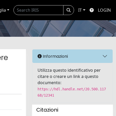
glia
IT
LOGIN
ere
Informazioni
Utilizza questo identificativo per
citare o creare un link a questo
documento:
https://hdl.handle.net/20.500.117
68/12341
Citazioni