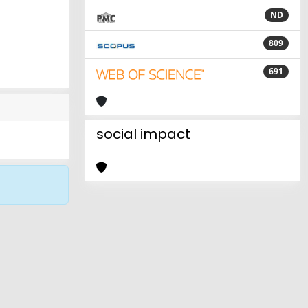
ND
809
691
social impact