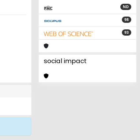
ND
98
93
social impact