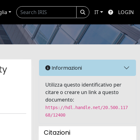
glia
IT
LOGIN
ty
Informazioni
Utilizza questo identificativo per
citare o creare un link a questo
documento:
https://hdl.handle.net/20.500.117
68/12400
Citazioni