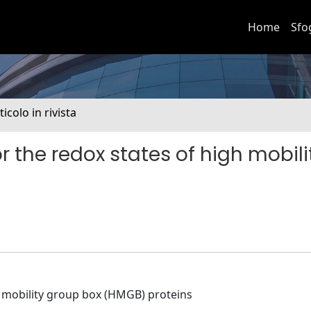
Home
Sfo
ticolo in rivista
 the redox states of high mobili
h mobility group box (HMGB) proteins