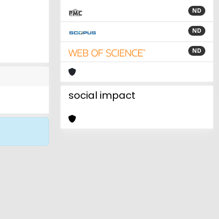
ND
ND
ND
social impact