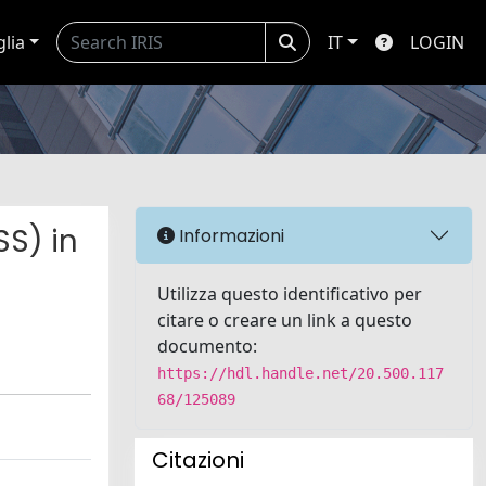
glia
IT
LOGIN
S) in
Informazioni
Utilizza questo identificativo per
citare o creare un link a questo
documento:
https://hdl.handle.net/20.500.117
68/125089
Citazioni