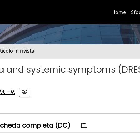
Home
Sfo
ticolo in rivista
lia and systemic symptoms (DRES
. -R.
cheda completa (DC)