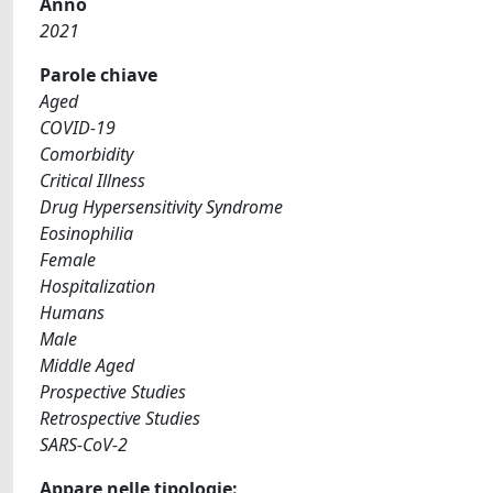
Anno
2021
Parole chiave
Aged
COVID-19
Comorbidity
Critical Illness
Drug Hypersensitivity Syndrome
Eosinophilia
Female
Hospitalization
Humans
Male
Middle Aged
Prospective Studies
Retrospective Studies
SARS-CoV-2
Appare nelle tipologie: