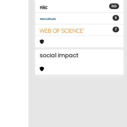
ND
9
7
social impact