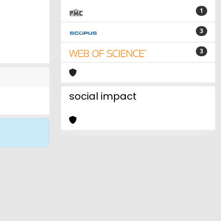
1
3
3
social impact