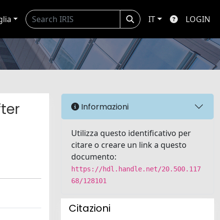
glia
IT
LOGIN
ter
Informazioni
Utilizza questo identificativo per
citare o creare un link a questo
documento:
https://hdl.handle.net/20.500.117
68/128101
Citazioni