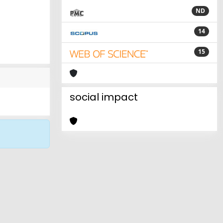
ND
14
15
social impact