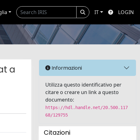
glia
IT
LOGIN
at a
Informazioni
Utilizza questo identificativo per
citare o creare un link a questo
documento:
https://hdl.handle.net/20.500.117
68/129755
Citazioni