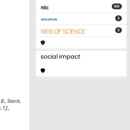
ND
3
3
social impact
B., Starck,
 T.f.,