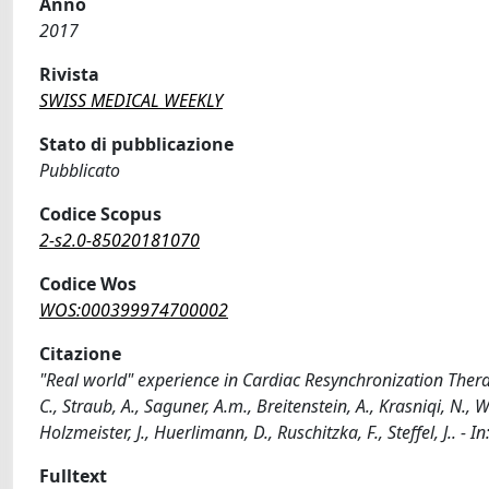
Anno
2017
Rivista
SWISS MEDICAL WEEKLY
Stato di pubblicazione
Pubblicato
Codice Scopus
2-s2.0-85020181070
Codice Wos
WOS:000399974700002
Citazione
"Real world" experience in Cardiac Resynchronization Therapy 
C., Straub, A., Saguner, A.m., Breitenstein, A., Krasniqi, N., Wi
Holzmeister, J., Huerlimann, D., Ruschitzka, F., Steffel, J..
Fulltext