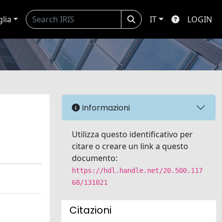
glia
IT
LOGIN
Informazioni
Utilizza questo identificativo per
citare o creare un link a questo
documento:
https://hdl.handle.net/20.500.117
68/131021
Citazioni