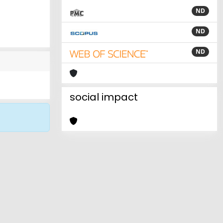
ND
ND
ND
social impact