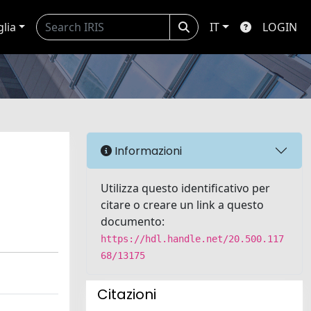
glia
IT
LOGIN
Informazioni
Utilizza questo identificativo per
citare o creare un link a questo
documento:
https://hdl.handle.net/20.500.117
68/13175
Citazioni