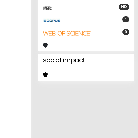
ND
1
0
social impact