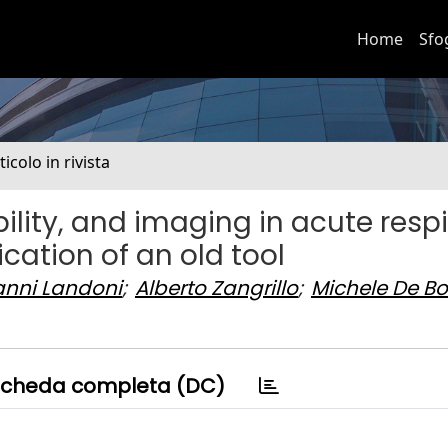
Home
Sfo
ticolo in rivista
ility, and imaging in acute resp
cation of an old tool
anni Landoni
;
Alberto Zangrillo
;
Michele De Bo
cheda completa (DC)