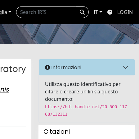
glia
IT
LOGIN
iratory
Informazioni
Utilizza questo identificativo per
nis
citare o creare un link a questo
documento:
https://hdl.handle.net/20.500.117
68/132311
Citazioni