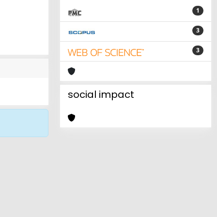
1
3
3
social impact